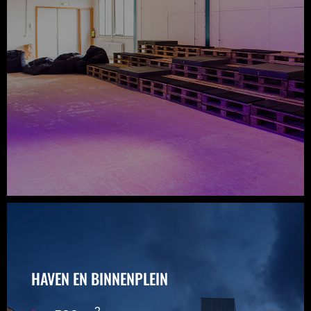
BOEK NU
HAVEN EN BINNENPLEIN
HAVEN EN BINNENPLEIN
Aan de IJ-zijde van de Kromhouthal bevindt zich
een eigen aanlegsteiger om vervoer per boot